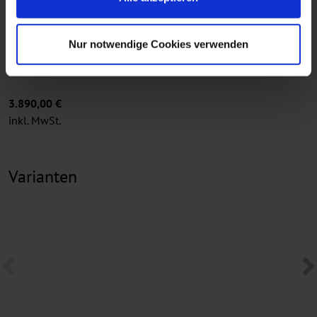
Inlays
Abalone
Sattle
Knochen
Nur notwendige Cookies verwenden
Zubehör
Koffer
3.890,00 €
inkl. MwSt.
Varianten
Previous