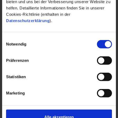
bieten und uns bei der Verbesserung unserer Website zu
helfen. Detaillierte Informationen finden Sie in unserer
Cookies-Richtlinie (enthalten in der
Datenschutzerklärung
).
Body
heimische Schwarzerle
Hals
heimischer Ahorn
Einwilligungsauswahl
Notwendig
Griffbrett
heimischer Ahorn, Radius 12"
Finish
Nitrocellulose
Präferenzen
Gears
Kluson Vintage MC6LN
Statistiken
Pickups
Amber PowerBlues
Pot
CTS 250 kOhm
Marketing
Bünde
Wagner 9676 18% Zink
Bridge
AbM 5050s
Alle akzeptieren