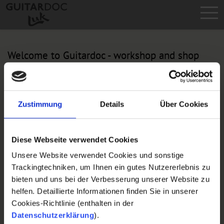
Skip
to
main
content
Welcome to Guitardoc - workshop and shop
Guitardoc is a specialised company, registered with the
Chamber of Craft Trades (Handwerkskammer) Berlin. We
guarantee the highest standard of craftmanship. Beyond
Zustimmung
Details
Über Cookies
our specialised trade business, we offer high quality
repairs and set-up service for guitars and basses.
Diese Webseite verwendet Cookies
Finest quality service guaranteed since 1987.
Unsere Website verwendet Cookies und sonstige
Registered expert for 'musical instruments' within the
Trackingtechniken, um Ihnen ein gutes Nutzererlebnis zu
German Federal Nature Conservation Act.
bieten und uns bei der Verbesserung unserer Website zu
helfen. Detaillierte Informationen finden Sie in unserer
Sincerely
Cookies-Richtlinie (enthalten in der
Datenschutzerklärung
).